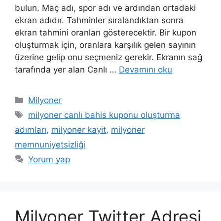
bulun. Maç adı, spor adı ve ardından ortadaki
ekran adıdır. Tahminler sıralandıktan sonra
ekran tahmini oranları gösterecektir. Bir kupon
oluşturmak için, oranlara karşılık gelen sayının
üzerine gelip onu seçmeniz gerekir. Ekranın sağ
tarafında yer alan Canlı …
Devamını oku
Kategoriler
Milyoner
Etiketler
milyoner canlı bahis kuponu oluşturma
adımları
,
milyoner kayit
,
milyoner
memnuniyetsizliği
Yorum yap
Milyoner Twitter Adresi