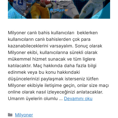
Milyoner canlı bahis kullanıcıları beklerken
kullanıcıların canlı bahislerden çok para
kazanabileceklerini varsayalım. Sonuç olarak
Milyoner ekibi, kullanıcılarına sürekli olarak
mükemmel hizmet sunacak ve tüm liglere
katılacaktır. Maç hakkında daha fazla bilgi
edinmek veya bu konu hakkındaki
düşüncelerinizi paylaşmak isterseniz lütfen
Milyoner ekibiyle iletişime geçin, onlar size maçı
online olarak nasıl izleyeceğinizi anlatacaklar.
Umarım üyelerin olumlu …
Devamını oku
Kategoriler
Milyoner