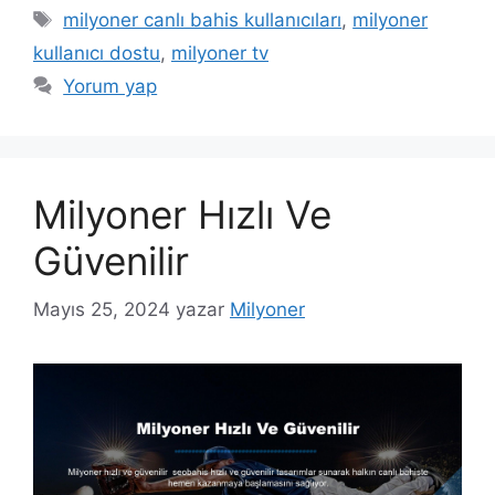
Etiketler
milyoner canlı bahis kullanıcıları
,
milyoner
kullanıcı dostu
,
milyoner tv
Yorum yap
Milyoner Hızlı Ve
Güvenilir
Mayıs 25, 2024
yazar
Milyoner