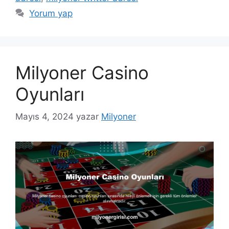
Yorum yap
Milyoner Casino
Oyunları
Mayıs 4, 2024
yazar
Milyoner