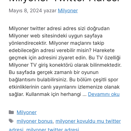
Mayıs 8, 2024
yazar
Milyoner
Milyoner twitter adresi adres sizi doğrudan
Milyoner web sitesindeki uygun sayfaya
yönlendirecektir. Milyoner maçlarını takip
edebileceğin adresi verebilir misin? Harekete
geçmek için adresini ziyaret edin. Bu TV özelliği
Milyoner TV giriş konektörü olarak bilinmektedir.
Bu sayfada gerçek zamanlı bir oyunun
bağlantısını bulabilirsiniz. Bu bölüm çeşitli spor
etkinliklerinin canlı yayınlarını izlemenize olanak
sağlar. Kullanmak için herhangi …
Devamını oku
Kategoriler
Milyoner
Etiketler
milyoner bonus
,
milyoner kovuldu mu twitter
adresi
,
milyoner twitter adresi