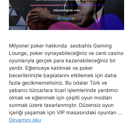
Milyoner poker hakkında seobahis Gaming
Lounge, poker oynayabileceğiniz ve canlı casino
oyunlarıyla gerçek para kazanabileceğiniz bir
yerdir. Eğlenceye katılmak ve poker
becerilerinizle başkalarını etkilemek için daha
fazla gecikmemelisiniz. Bu odalar Türk ve
yabancı tüccarlara ticari işlemlerinde yardımcı
olmak ve eğlenmek için çeşitli oyun modları
sunmak üzere tasarlanmıştır. Düzensiz oyun
içeriği yaşamak için VIP masasındaki oyunları …
Devamını oku