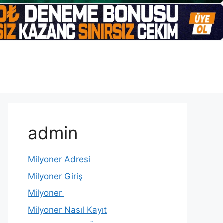
admin
Milyoner Adresi
Milyoner Giriş
Milyoner
Milyoner Nasıl Kayıt