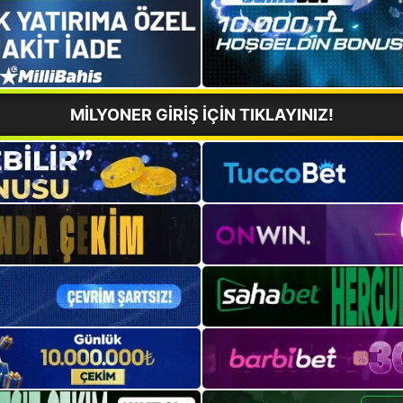
MİLYONER GİRİŞ İÇİN TIKLAYINIZ!