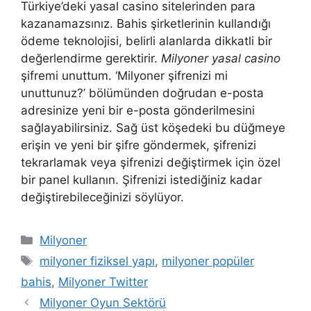
Türkiye’deki yasal casino sitelerinden para
kazanamazsınız. Bahis şirketlerinin kullandığı
ödeme teknolojisi, belirli alanlarda dikkatli bir
değerlendirme gerektirir.
Milyoner yasal casino
şifremi unuttum. ‘Milyoner şifrenizi mi
unuttunuz?’ bölümünden doğrudan e-posta
adresinize yeni bir e-posta gönderilmesini
sağlayabilirsiniz. Sağ üst köşedeki bu düğmeye
erişin ve yeni bir şifre göndermek, şifrenizi
tekrarlamak veya şifrenizi değiştirmek için özel
bir panel kullanın. Şifrenizi istediğiniz kadar
değiştirebileceğinizi söylüyor.
Kategoriler
Milyoner
Etiketler
milyoner fiziksel yapı
,
milyoner popüler
bahis
,
Milyoner Twitter
Milyoner Oyun Sektörü