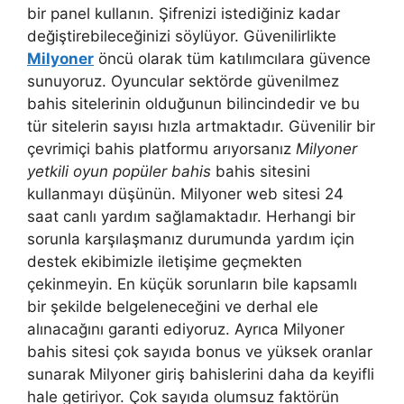
bir panel kullanın. Şifrenizi istediğiniz kadar
değiştirebileceğinizi söylüyor. Güvenilirlikte
Milyoner
öncü olarak tüm katılımcılara güvence
sunuyoruz. Oyuncular sektörde güvenilmez
bahis sitelerinin olduğunun bilincindedir ve bu
tür sitelerin sayısı hızla artmaktadır. Güvenilir bir
çevrimiçi bahis platformu arıyorsanız
Milyoner
yetkili oyun popüler bahis
bahis sitesini
kullanmayı düşünün. Milyoner web sitesi 24
saat canlı yardım sağlamaktadır. Herhangi bir
sorunla karşılaşmanız durumunda yardım için
destek ekibimizle iletişime geçmekten
çekinmeyin. En küçük sorunların bile kapsamlı
bir şekilde belgeleneceğini ve derhal ele
alınacağını garanti ediyoruz. Ayrıca Milyoner
bahis sitesi çok sayıda bonus ve yüksek oranlar
sunarak Milyoner giriş bahislerini daha da keyifli
hale getiriyor. Çok sayıda olumsuz faktörün