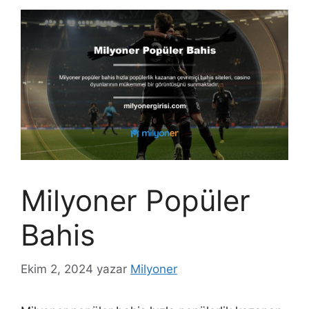
Milyoner Popüler
Bahis
Ekim 2, 2024
yazar
Milyoner