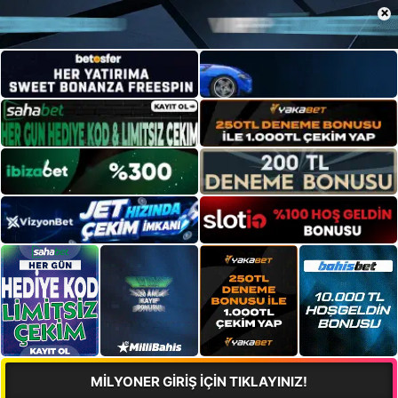
×
MİLYONER GİRİŞ İÇİN TIKLAYINIZ!