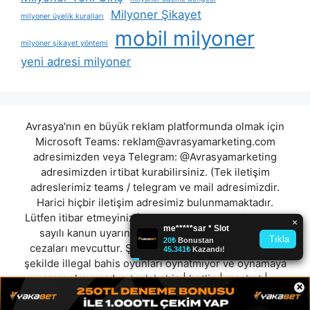
Milyoner Şikayet
milyoner üyelik kuralları
mobil milyoner
milyoner şikayet yöntemi
yeni adresi milyoner
Avrasya'nın en büyük reklam platformunda olmak için
Microsoft Teams:
reklam@avrasyamarketing.com
adresimizden veya Telegram: @Avrasyamarketing
adresimizden irtibat kurabilirsiniz. (Tek iletişim
adreslerimiz teams / telegram ve mail adresimizdir.
Harici hiçbir iletişim adresimiz bulunmamaktadır.
Lütfen itibar etmeyiniz.) Türkiye yasalarına göre 7258
sayılı kanun uyarınca yasa dışı bahis oynamanın
cezaları mevcuttur. Şu an bulunduğunuz site hiç bir
şekilde illegal bahis oyunları oynatmıyor ve oynamaya
aracı olmuyordur.
teslabahis
|
betlio
|
maçbet
|
×
casivava
|
betosfer
|
betandreas
|
casibom
|
betpord