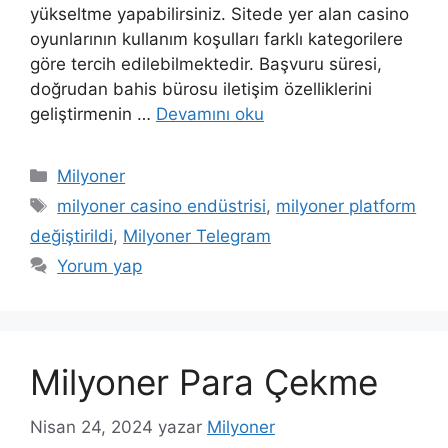
yükseltme yapabilirsiniz. Sitede yer alan casino
oyunlarının kullanım koşulları farklı kategorilere
göre tercih edilebilmektedir. Başvuru süresi,
doğrudan bahis bürosu iletişim özelliklerini
geliştirmenin …
Devamını oku
Kategoriler
Milyoner
Etiketler
milyoner casino endüstrisi
,
milyoner platform
değiştirildi
,
Milyoner Telegram
Yorum yap
Milyoner Para Çekme
Nisan 24, 2024
yazar
Milyoner