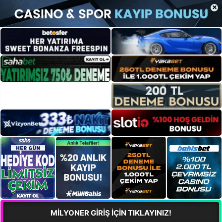
×
MİLYONER GİRİŞ İÇİN TIKLAYINIZ!