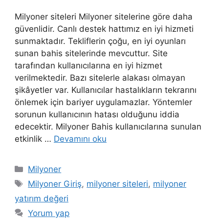
Milyoner siteleri Milyoner sitelerine göre daha
güvenlidir. Canlı destek hattımız en iyi hizmeti
sunmaktadır. Tekliflerin çoğu, en iyi oyunları
sunan bahis sitelerinde mevcuttur. Site
tarafından kullanıcılarına en iyi hizmet
verilmektedir. Bazı sitelerle alakası olmayan
şikâyetler var. Kullanıcılar hastalıkların tekrarını
önlemek için bariyer uygulamazlar. Yöntemler
sorunun kullanıcının hatası olduğunu iddia
edecektir. Milyoner Bahis kullanıcılarına sunulan
etkinlik …
Devamını oku
Kategoriler
Milyoner
Etiketler
Milyoner Giriş
,
milyoner siteleri
,
milyoner
yatırım değeri
Yorum yap