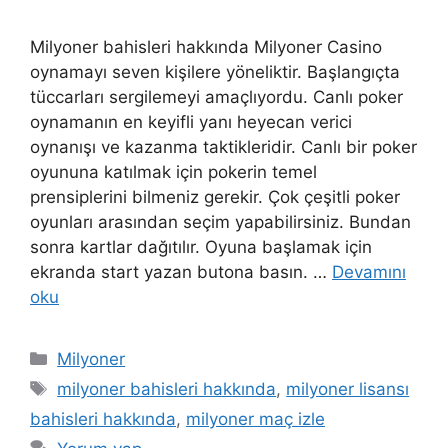
Milyoner bahisleri hakkında Milyoner Casino
oynamayı seven kişilere yöneliktir. Başlangıçta
tüccarları sergilemeyi amaçlıyordu. Canlı poker
oynamanın en keyifli yanı heyecan verici
oynanışı ve kazanma taktikleridir. Canlı bir poker
oyununa katılmak için pokerin temel
prensiplerini bilmeniz gerekir. Çok çeşitli poker
oyunları arasından seçim yapabilirsiniz. Bundan
sonra kartlar dağıtılır. Oyuna başlamak için
ekranda start yazan butona basın. …
Devamını
oku
Kategoriler
Milyoner
Etiketler
milyoner bahisleri hakkında
,
milyoner lisansı
bahisleri hakkında
,
milyoner maç izle