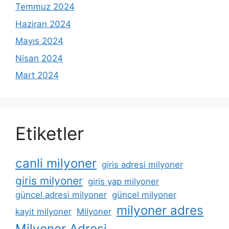
Temmuz 2024
Haziran 2024
Mayıs 2024
Nisan 2024
Mart 2024
Etiketler
canli milyoner
giris adresi milyoner
giris milyoner
giris yap milyoner
güncel adresi milyoner
güncel milyoner
milyoner adres
kayit milyoner
Milyoner
Milyoner Adresi