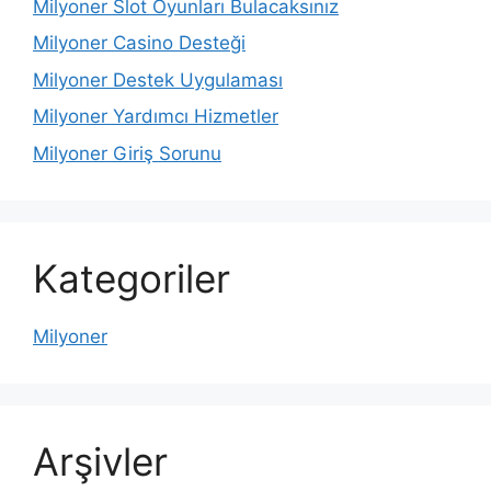
Milyoner Slot Oyunları Bulacaksınız
Milyoner Casino Desteği
Milyoner Destek Uygulaması
Milyoner Yardımcı Hizmetler
Milyoner Giriş Sorunu
Kategoriler
Milyoner
Arşivler