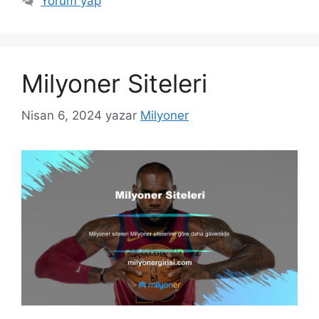
Yorum yap
Milyoner Siteleri
Nisan 6, 2024
yazar
Milyoner