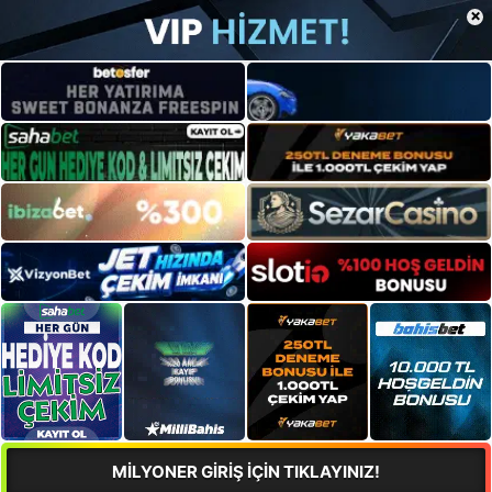
×
MİLYONER GİRİŞ İÇİN TIKLAYINIZ!