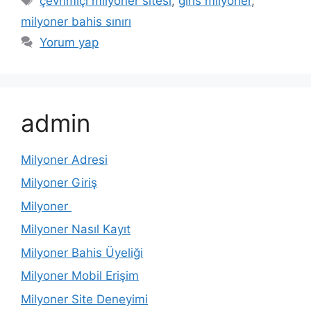
çevrimiçi milyoner sitesi
,
giris milyoner
,
milyoner bahis sınırı
Yorum yap
admin
Milyoner Adresi
Milyoner Giriş
Milyoner
Milyoner Nasıl Kayıt
Milyoner Bahis Üyeliği
Milyoner Mobil Erişim
Milyoner Site Deneyimi