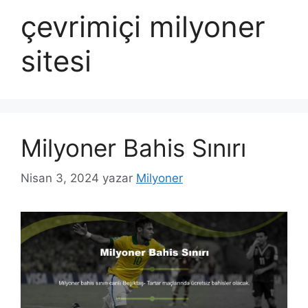
çevrimiçi milyoner
sitesi
Milyoner Bahis Sınırı
Nisan 3, 2024
yazar
Milyoner