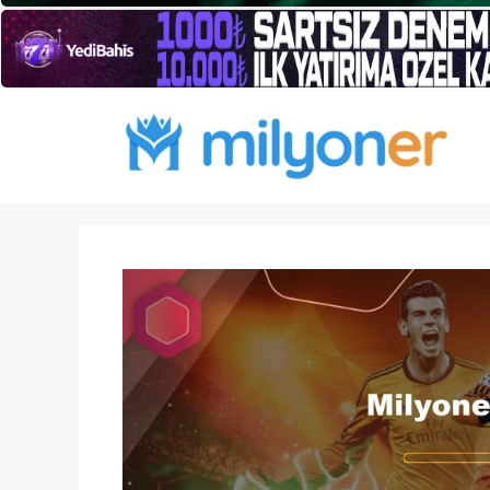
İçeriğe
atla