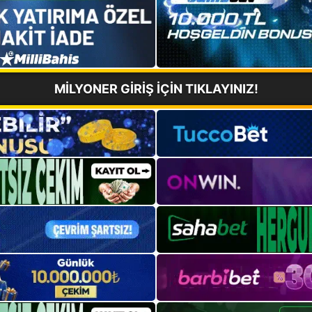
MİLYONER GİRİŞ İÇİN TIKLAYINIZ!