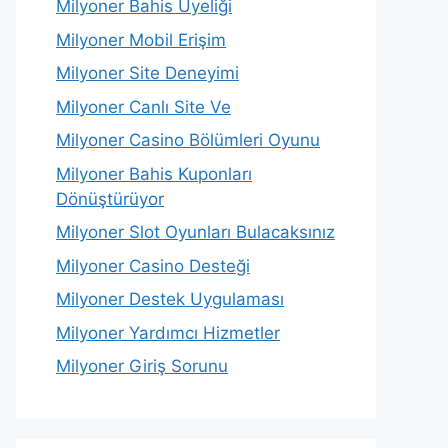
Milyoner Bahis Üyeliği
Milyoner Mobil Erişim
Milyoner Site Deneyimi
Milyoner Canlı Site Ve
Milyoner Casino Bölümleri Oyunu
Milyoner Bahis Kuponları
Dönüştürüyor
Milyoner Slot Oyunları Bulacaksınız
Milyoner Casino Desteği
Milyoner Destek Uygulaması
Milyoner Yardımcı Hizmetler
Milyoner Giriş Sorunu