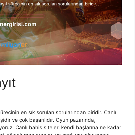
yıt
sürecinin en sık sorulan sorularından biridir. Canlı
şidir ve çok başarılıdır. Oyun pazarında,
yoruz. Canlı bahis siteleri kendi başlarına ne kadar
leri yüksek maç oranları ve canlı yayınlar sunar.