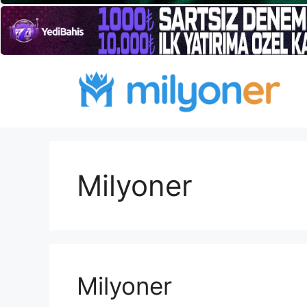
İçeriğe
atla
Milyoner
Milyoner