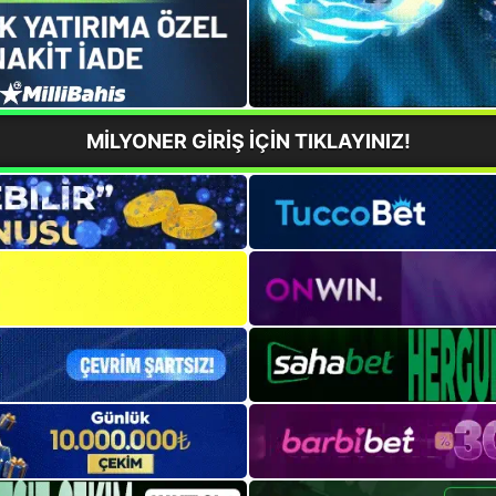
MİLYONER GİRİŞ İÇİN TIKLAYINIZ!