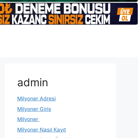
admin
Milyoner Adresi
Milyoner Giriş
Milyoner
Milyoner Nasıl Kayıt