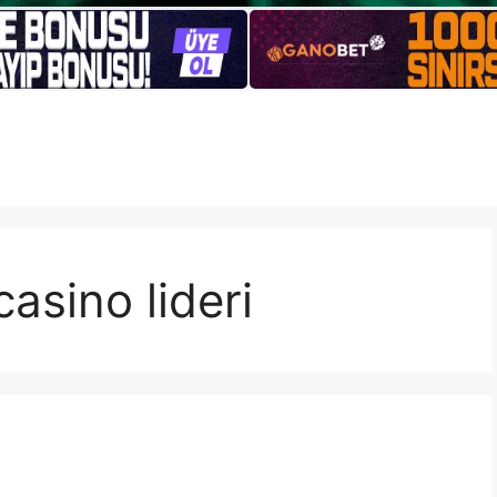
casino lideri