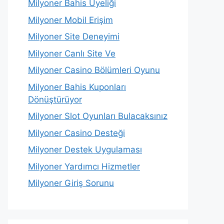
Milyoner Bahis Üyeliği
Milyoner Mobil Erişim
Milyoner Site Deneyimi
Milyoner Canlı Site Ve
Milyoner Casino Bölümleri Oyunu
Milyoner Bahis Kuponları
Dönüştürüyor
Milyoner Slot Oyunları Bulacaksınız
Milyoner Casino Desteği
Milyoner Destek Uygulaması
Milyoner Yardımcı Hizmetler
Milyoner Giriş Sorunu