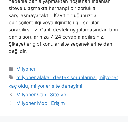
nedenle bahis yapmaktan hoşlanan insanlar
siteye ulaşmakta herhangi bir zorlukla
karşılaşmayacaktır. Kayıt olduğunuzda,
bahisçilere ilgi veya ilginizle ilgili sorular
sorabilirsiniz. Canlı destek uygulamasından tüm
bahis sorularınıza 7-24 cevap alabilirsiniz.
Şikayetler gibi konular site seçeneklerine dahil
değildir.
Kategoriler
Milyoner
Etiketler
milyoner alakalı destek sorunlarına
,
milyoner
kaç oldu
,
milyoner site deneyimi
Milyoner Canlı Site Ve
Milyoner Mobil Erişim