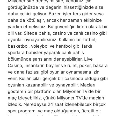
Milyoner site deneyimi site, kendiniz için
gördüğünüzde ve değerini hissettiğinizde size
daha çekici geliyor. Bazen işler ters gider veya
daha da kötüleşir, ancak her zaman ekibinize
yardım etmelisiniz. Bu güvenliğin lideri olarak bir
dili var. Sitede bahis, casino ve canlı casino gibi
oyunlar oynayabilirsiniz. Kullanıcılar, futbol,
basketbol, voleybol ve hentbol gibi farklı
sporlara bahisler yaparak canlı bahis
bölümünde şanslarını deneyebilirler. Live
Casino, insanların bayiler ve rulet, poker, bakara
ve daha fazlası gibi oyunlar oynamasına izin
verir. Kullanıcılar gerçek bir casinoda olduğu gibi
oyunları kazanabilir ve oynayabilir. Maçları
gösteren bir platform olan Milyoner TV’de bir
maç izleyebiliriz, çünkü Milyoner TV’de maçları
izledik. Neredeyse 24 saat izlenebilecek birçok
spor programı ve maç olduğundan, ücretli bir