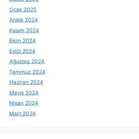
Ocak 2025
Aralık 2024
Kasım 2024
Ekim 2024
Eylül 2024
Ağustos 2024
Temmuz 2024
Haziran 2024
Mayıs 2024
Nisan 2024
Mart 2024