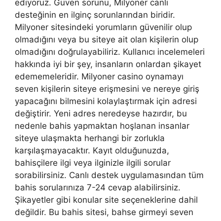
ediyoruz. Güven sorunu, Milyoner canlı
desteğinin en ilginç sorunlarından biridir.
Milyoner sitesindeki yorumların güvenilir olup
olmadığını veya bu siteye ait olan kişilerin olup
olmadığını doğrulayabiliriz. Kullanıcı incelemeleri
hakkında iyi bir şey, insanların onlardan şikayet
edememeleridir. Milyoner casino oynamayı
seven kişilerin siteye erişmesini ve nereye giriş
yapacağını bilmesini kolaylaştırmak için adresi
değiştirir. Yeni adres neredeyse hazırdır, bu
nedenle bahis yapmaktan hoşlanan insanlar
siteye ulaşmakta herhangi bir zorlukla
karşılaşmayacaktır. Kayıt olduğunuzda,
bahisçilere ilgi veya ilginizle ilgili sorular
sorabilirsiniz. Canlı destek uygulamasından tüm
bahis sorularınıza 7-24 cevap alabilirsiniz.
Şikayetler gibi konular site seçeneklerine dahil
değildir. Bu bahis sitesi, bahse girmeyi seven