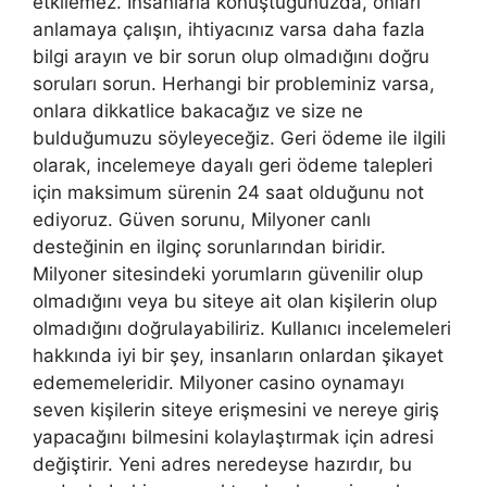
etkilemez. İnsanlarla konuştuğunuzda, onları
anlamaya çalışın, ihtiyacınız varsa daha fazla
bilgi arayın ve bir sorun olup olmadığını doğru
soruları sorun. Herhangi bir probleminiz varsa,
onlara dikkatlice bakacağız ve size ne
bulduğumuzu söyleyeceğiz. Geri ödeme ile ilgili
olarak, incelemeye dayalı geri ödeme talepleri
için maksimum sürenin 24 saat olduğunu not
ediyoruz. Güven sorunu, Milyoner canlı
desteğinin en ilginç sorunlarından biridir.
Milyoner sitesindeki yorumların güvenilir olup
olmadığını veya bu siteye ait olan kişilerin olup
olmadığını doğrulayabiliriz. Kullanıcı incelemeleri
hakkında iyi bir şey, insanların onlardan şikayet
edememeleridir. Milyoner casino oynamayı
seven kişilerin siteye erişmesini ve nereye giriş
yapacağını bilmesini kolaylaştırmak için adresi
değiştirir. Yeni adres neredeyse hazırdır, bu