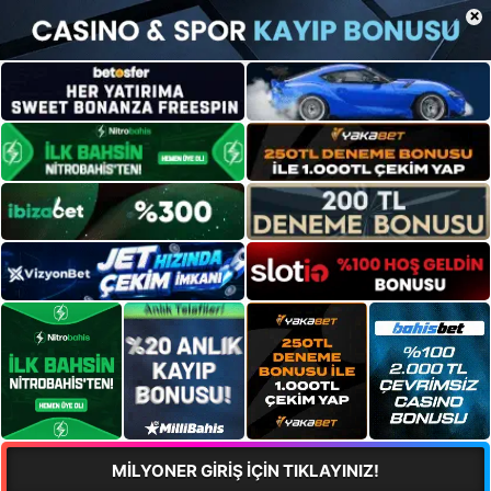
×
MİLYONER GİRİŞ İÇİN TIKLAYINIZ!