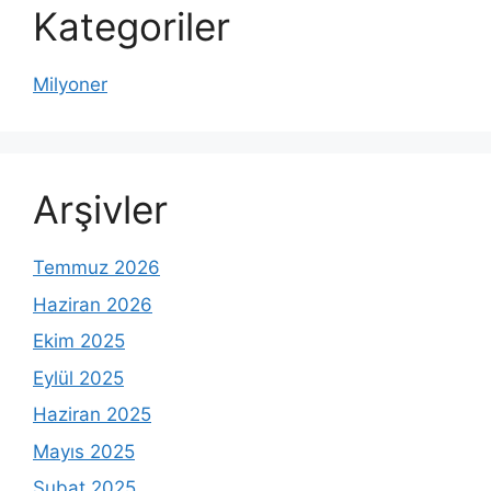
Kategoriler
Milyoner
Arşivler
Temmuz 2026
Haziran 2026
Ekim 2025
Eylül 2025
Haziran 2025
Mayıs 2025
Şubat 2025