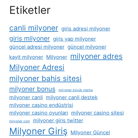
Etiketler
canli milyoner
giris adresi milyoner
giris milyoner
giris yap milyoner
güncel adresi milyoner
güncel milyoner
milyoner adres
kayit milyoner
Milyoner
Milyoner Adresi
milyoner bahis sitesi
milyoner bonus
milyoner büyük marka
milyoner canli
milyoner canli destek
milyoner casino endüstrisi
milyoner casino oyunları
milyoner casino sitesi
milyoner giris twitter
milyoner com
Milyoner Giriş
Milyoner Güncel