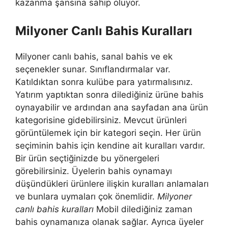
kazanma şansına sahip oluyor.
Milyoner Canlı Bahis Kuralları
Milyoner canlı bahis, sanal bahis ve ek
seçenekler sunar. Sınıflandırmalar var.
Katıldıktan sonra kulübe para yatırmalısınız.
Yatırım yaptıktan sonra dilediğiniz ürüne bahis
oynayabilir ve ardından ana sayfadan ana ürün
kategorisine gidebilirsiniz. Mevcut ürünleri
görüntülemek için bir kategori seçin. Her ürün
seçiminin bahis için kendine ait kuralları vardır.
Bir ürün seçtiğinizde bu yönergeleri
görebilirsiniz. Üyelerin bahis oynamayı
düşündükleri ürünlere ilişkin kuralları anlamaları
ve bunlara uymaları çok önemlidir.
Milyoner
canlı bahis kuralları
Mobil dilediğiniz zaman
bahis oynamanıza olanak sağlar. Ayrıca üyeler