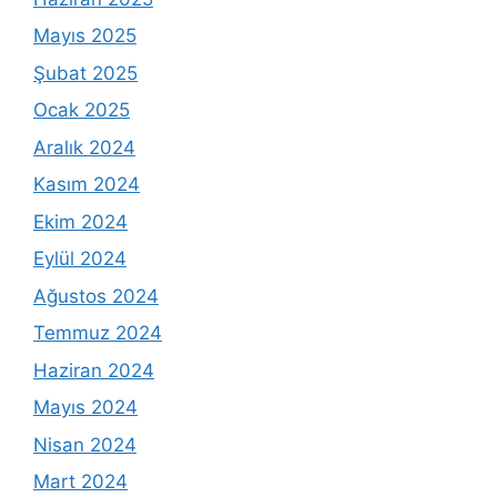
Mayıs 2025
Şubat 2025
Ocak 2025
Aralık 2024
Kasım 2024
Ekim 2024
Eylül 2024
Ağustos 2024
Temmuz 2024
Haziran 2024
Mayıs 2024
Nisan 2024
Mart 2024