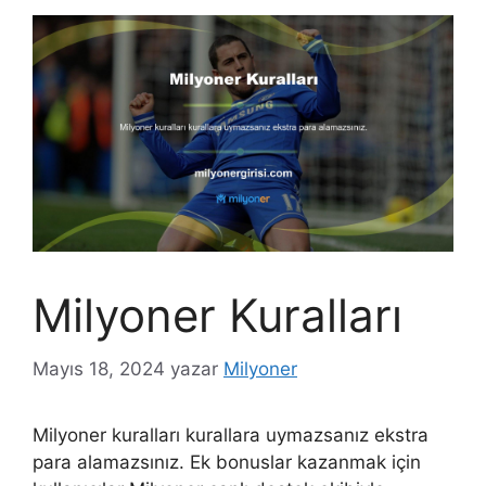
Milyoner Kuralları
Mayıs 18, 2024
yazar
Milyoner
Milyoner kuralları kurallara uymazsanız ekstra
para alamazsınız. Ek bonuslar kazanmak için