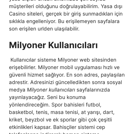
müşterileri olduğunu doğrulayabilirim. Yasa dışı
Casino siteleri, gerçek bir giriş sunmadıkları için
sıklıkla engelleniyor. Bu erişilemeyen sayfalara
son erişilen urlden ulaşılabilir.
Milyoner Kullanıcıları
Kullanıcılar sisteme Milyoner web sitesinden
erişebilirler. Milyoner mobil uygulaması hızlı ve
güvenli hizmet sağlıyor. En son adres, paylaşılan
adrestir. Adresinizi güncelledikten sonra sosyal
medya
Milyoner kullanıcıları
sayfalarınızda
yayınlayacağız. Seni bu konuma
yönlendireceğim. Spor bahisleri futbol, ​​
basketbol, ​​tenis, masa tenisi, at yarışı, dart,
kriket, beyzbol ve ek sporlar gibi çok çeşitli
etkinlikleri kapsar. Bahisçiler sistemi cep