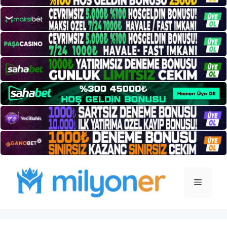
İçeriğe
atla
Menü