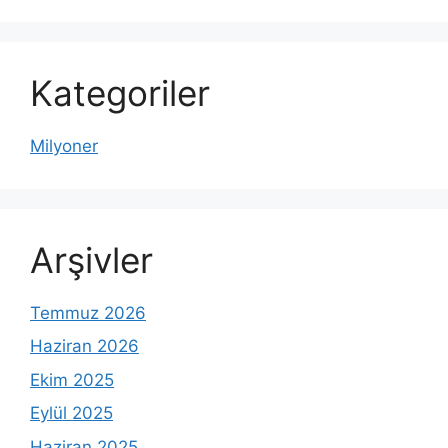
Kategoriler
Milyoner
Arşivler
Temmuz 2026
Haziran 2026
Ekim 2025
Eylül 2025
Haziran 2025