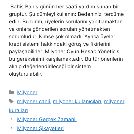
Bahis Bahis günün her saati yardım sunan bir
gruptur. Şu cümleyi kullanın: Bedeninizi tercüme
edin. Bu birim, üyelerin sorularını yanıtlamaktan
ve onlara gönderilen soruları yönetmekten
sorumludur. Kimse şok olmadı. Ayrıca üyeler
kredi sistemi hakkındaki görüş ve fikirlerini
paylaşabilirler. Milyoner Oyun Hesap Yöneticisi
bu gereksinimi karşılamaktadır. Bu tür önerilerin
alınıp değerlendirileceği bir sistem
oluşturulabilir.
Kategoriler
Milyoner
Etiketler
milyoner canli
,
milyoner kullanıcıları
,
milyoner
kuralları
Milyoner Gerçek Zamanlı
Milyoner Şikayetleri