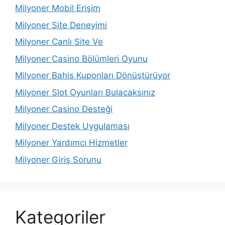
Milyoner Mobil Erişim
Milyoner Site Deneyimi
Milyoner Canlı Site Ve
Milyoner Casino Bölümleri Oyunu
Milyoner Bahis Kuponları Dönüştürüyor
Milyoner Slot Oyunları Bulacaksınız
Milyoner Casino Desteği
Milyoner Destek Uygulaması
Milyoner Yardımcı Hizmetler
Milyoner Giriş Sorunu
Kategoriler