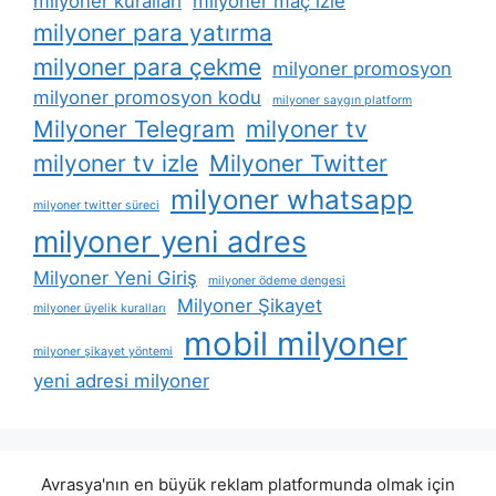
milyoner kuralları
milyoner maç izle
milyoner para yatırma
milyoner para çekme
milyoner promosyon
milyoner promosyon kodu
milyoner saygın platform
Milyoner Telegram
milyoner tv
milyoner tv izle
Milyoner Twitter
milyoner whatsapp
milyoner twitter süreci
milyoner yeni adres
Milyoner Yeni Giriş
milyoner ödeme dengesi
Milyoner Şikayet
milyoner üyelik kuralları
mobil milyoner
milyoner şikayet yöntemi
yeni adresi milyoner
Avrasya'nın en büyük reklam platformunda olmak için