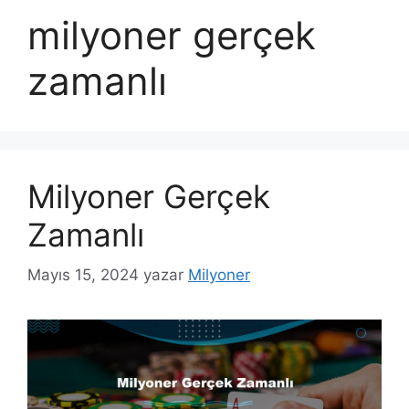
milyoner gerçek
zamanlı
Milyoner Gerçek
Zamanlı
Mayıs 15, 2024
yazar
Milyoner