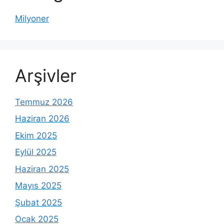
Milyoner
Arşivler
Temmuz 2026
Haziran 2026
Ekim 2025
Eylül 2025
Haziran 2025
Mayıs 2025
Şubat 2025
Ocak 2025