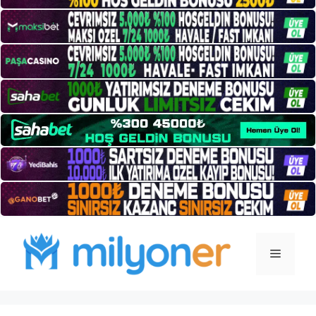
İçeriğe
atla
Menü