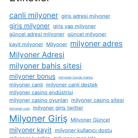
canli milyoner
giris adresi milyoner
giris milyoner
giris yap milyoner
güncel adresi milyoner
güncel milyoner
milyoner adres
kayit milyoner
Milyoner
Milyoner Adresi
milyoner bahis sitesi
milyoner bonus
milyoner büyük marka
milyoner canli
milyoner canli destek
milyoner casino endüstrisi
milyoner casino oyunları
milyoner casino sitesi
milyoner giris twitter
milyoner com
Milyoner Giriş
Milyoner Güncel
milyoner kayit
milyoner kullanıcı dostu