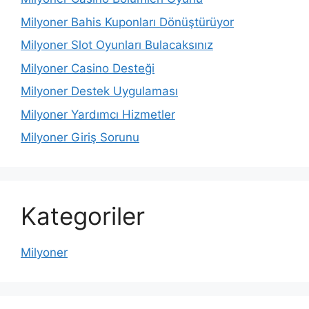
Milyoner Bahis Kuponları Dönüştürüyor
Milyoner Slot Oyunları Bulacaksınız
Milyoner Casino Desteği
Milyoner Destek Uygulaması
Milyoner Yardımcı Hizmetler
Milyoner Giriş Sorunu
Kategoriler
Milyoner