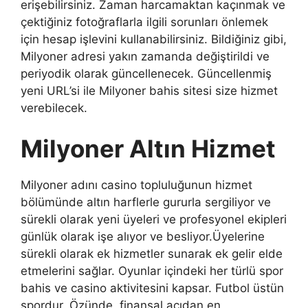
erişebilirsiniz. Zaman harcamaktan kaçınmak ve
çektiğiniz fotoğraflarla ilgili sorunları önlemek
için hesap işlevini kullanabilirsiniz. Bildiğiniz gibi,
Milyoner adresi yakın zamanda değiştirildi ve
periyodik olarak güncellenecek. Güncellenmiş
yeni URL’si ile Milyoner bahis sitesi size hizmet
verebilecek.
Milyoner Altın Hizmet
Milyoner adını casino topluluğunun hizmet
bölümünde altın harflerle gururla sergiliyor ve
sürekli olarak yeni üyeleri ve profesyonel ekipleri
günlük olarak işe alıyor ve besliyor.Üyelerine
sürekli olarak ek hizmetler sunarak ek gelir elde
etmelerini sağlar. Oyunlar içindeki her türlü spor
bahis ve casino aktivitesini kapsar. Futbol üstün
spordur. Özünde, finansal açıdan en