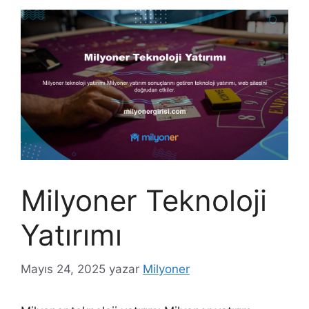
Milyoner Teknoloji
Yatırımı
Mayıs 24, 2025
yazar
Milyoner