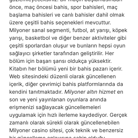
önce, maç öncesi bahis, spor bahisleri, maç
başlama bahisleri ve canlı bahisler dahil olmak
üzere çeşitli bahis seçenekleri mevcuttur.
Milyoner sanal segmenti, futbol, ​​at yarışı, köpek
yarışı, basketbol ve diğer benzer aktiviteler gibi
çeşitli sporlardan oluşur ve bunların hepsi oyun
sağlayıcı şirketler tarafından geliştirilir. Her
bölüm için başarı şansı oldukça yüksektir.
Kitabın her bölümü yeni bir bahis pazarı içerir.
Web sitesindeki düzenli olarak güncellenen
içerik, diğer çevrimiçi bahis platformlarında da
kendini tanıtmaktadır.
Milyoner altın hizmet
en
son ve yeni yayınlanan oyunlara anında
erişmenizi sağlayacak güncellemeleri
uygulamak için hızlı ilerleme kaydediyor. Gerçek
zamanlı olarak sürekli olarak güncellenebilen
Milyoner casino sitesi, çok teknik ve benzersiz