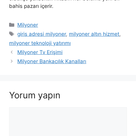
bahis pazarı içerir.
Kategoriler
Milyoner
Etiketler
giris adresi milyoner
,
milyoner altın hizmet
,
milyoner teknoloji yatırımı
Milyoner Tv Erişimi
Milyoner Bankacılık Kanalları
Yorum yapın
Yorum