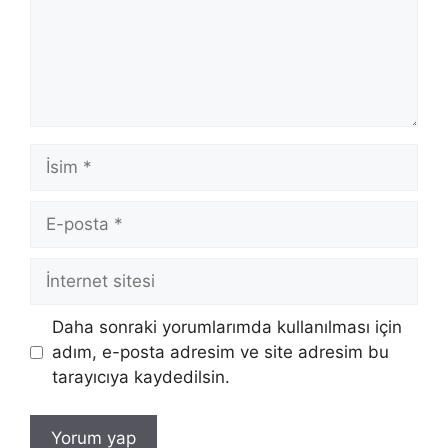
İsim
E-
posta
İnternet
sitesi
Daha sonraki yorumlarımda kullanılması için
adım, e-posta adresim ve site adresim bu
tarayıcıya kaydedilsin.