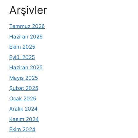
Arşivler
Temmuz 2026
Haziran 2026
Ekim 2025
Eylül 2025
Haziran 2025
Mayıs 2025
Şubat 2025
Ocak 2025
Aralık 2024
Kasım 2024
Ekim 2024