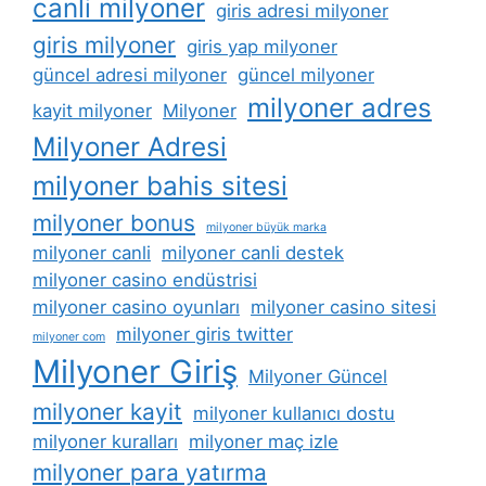
canli milyoner
giris adresi milyoner
giris milyoner
giris yap milyoner
güncel adresi milyoner
güncel milyoner
milyoner adres
kayit milyoner
Milyoner
Milyoner Adresi
milyoner bahis sitesi
milyoner bonus
milyoner büyük marka
milyoner canli
milyoner canli destek
milyoner casino endüstrisi
milyoner casino oyunları
milyoner casino sitesi
milyoner giris twitter
milyoner com
Milyoner Giriş
Milyoner Güncel
milyoner kayit
milyoner kullanıcı dostu
milyoner kuralları
milyoner maç izle
milyoner para yatırma