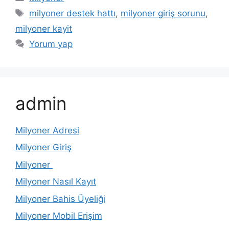
Etiketler
milyoner destek hattı
,
milyoner giriş sorunu
,
milyoner kayit
Yorum yap
admin
Milyoner Adresi
Milyoner Giriş
Milyoner
Milyoner Nasıl Kayıt
Milyoner Bahis Üyeliği
Milyoner Mobil Erişim