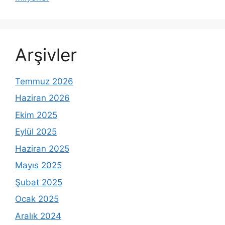
Arşivler
Temmuz 2026
Haziran 2026
Ekim 2025
Eylül 2025
Haziran 2025
Mayıs 2025
Şubat 2025
Ocak 2025
Aralık 2024