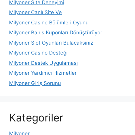
Milyoner Site Deneyimi
Milyoner Canlı Site Ve
Milyoner Casino Bölümleri Oyunu
Milyoner Bahis Kuponları Dönüştürüyor
Milyoner Slot Oyunları Bulacaksınız
Milyoner Casino Desteği
Milyoner Destek Uygulaması
Milyoner Yardımcı Hizmetler
Milyoner Giriş Sorunu
Kategoriler
Milyoner