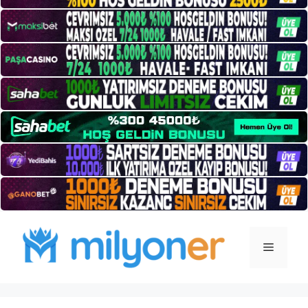
İçeriğe
atla
Menü