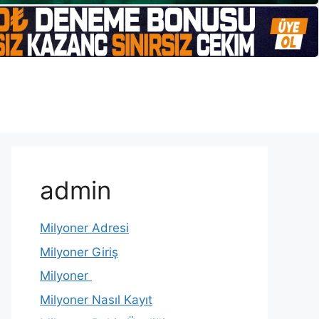
admin
Milyoner Adresi
Milyoner Giriş
Milyoner
Milyoner Nasıl Kayıt