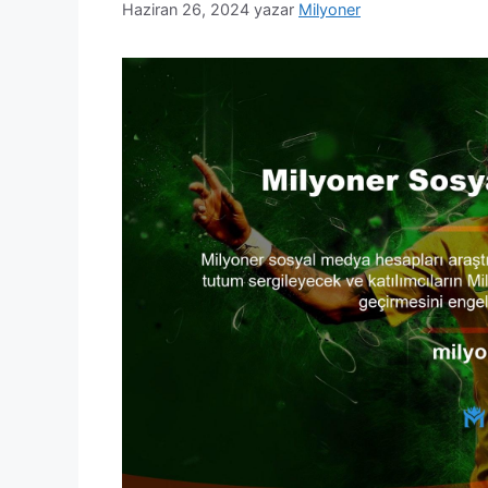
Haziran 26, 2024
yazar
Milyoner