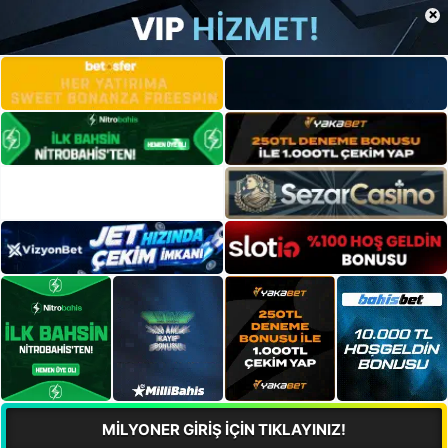
×
MİLYONER GİRİŞ İÇİN TIKLAYINIZ!