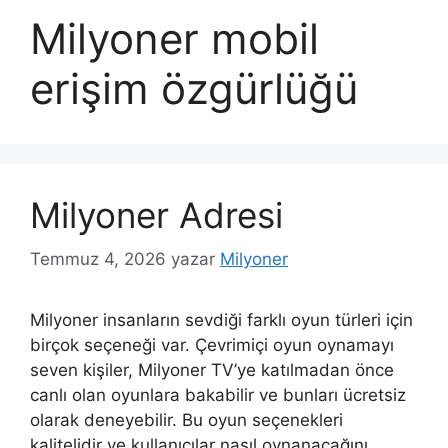
Milyoner mobil
erişim özgürlüğü
Milyoner Adresi
Temmuz 4, 2026
yazar
Milyoner
Milyoner insanların sevdiği farklı oyun türleri için
birçok seçeneği var. Çevrimiçi oyun oynamayı
seven kişiler, Milyoner TV’ye katılmadan önce
canlı olan oyunlara bakabilir ve bunları ücretsiz
olarak deneyebilir. Bu oyun seçenekleri
kalitelidir ve kullanıcılar nasıl oynanacağını