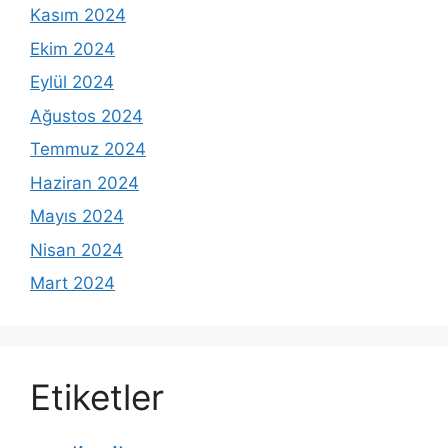
Kasım 2024
Ekim 2024
Eylül 2024
Ağustos 2024
Temmuz 2024
Haziran 2024
Mayıs 2024
Nisan 2024
Mart 2024
Etiketler