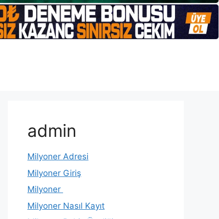
admin
Milyoner Adresi
Milyoner Giriş
Milyoner
Milyoner Nasıl Kayıt